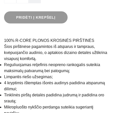
PRIDĖTI Į KREPŠELĮ
100% R-CORE PLONOS KROSINĖS PIRŠTINĖS
Šios pirštinėse pagamintos iš atsparus ir tampraus,
kvėpuojančio audinio, o aptakios dizaino detalės užtikrina
visapusį komfortą.
Reguliuojamas reljefinis neopreno rankogalis suteikia
maksimalų patvarumą bei patogumą;
Limpantis riešo užsegimas;
4 kryptimis ištemptas išorės audinys padidina atsparumą
dilimui;
Tinklinės pirštų detalės padidina judrumą ir padidina oro
srautą;
Mikropluošto nykščio perdanga suteikia sugeriantį