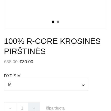
100% R-CORE KROSINĖS
PIRŠTINĖS
€38.00
€30.00
DYDIS M
-
+
Išparduota