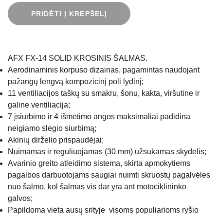
PRIDĖTI Į KREPŠELĮ
AFX FX-14 SOLID KROSINIS ŠALMAS.
Aerodinaminis korpuso dizainas, pagamintas naudojant
pažangų lengvą kompozicinį poli lydinį;
11 ventiliacijos taškų su smakru, šonu, kakta, viršutine ir
galine ventiliacija;
7 įsiurbimo ir 4 išmetimo angos maksimaliai padidina
neigiamo slėgio siurbimą;
Akinių dirželio prispaudėjai;
Nuimamas ir reguliuojamas (30 mm) užsukamas skydelis;
Avarinio greito atleidimo sistema, skirta apmokytiems
pagalbos darbuotojams saugiai nuimti skruostų pagalvėles
nuo šalmo, kol šalmas vis dar yra ant motociklininko
galvos;
Papildoma vieta ausų srityje visoms populiarioms ryšio