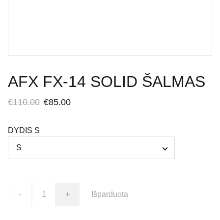
AFX FX-14 SOLID ŠALMAS
€110.00
€85.00
DYDIS S
-
+
Išparduota