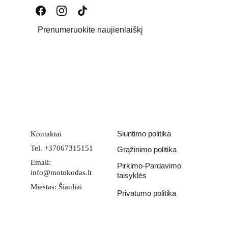
Prenumeruokite naujienlaiškį
Email address
PATEIKTI
Siuntimo politika
Kontaktai
Tel. +37067315151
Grąžinimo politika
Email: 
Pirkimo-Pardavimo 
info@motokodas.lt
taisyklės
Miestas: Šiauliai
Privatumo politika