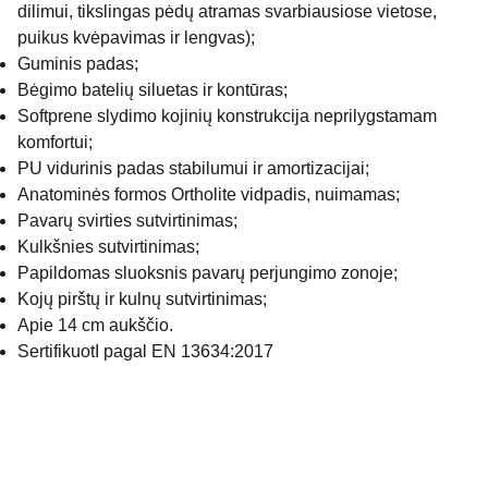
dilimui, tikslingas pėdų atramas svarbiausiose vietose,
puikus kvėpavimas ir lengvas);
Guminis padas;
Bėgimo batelių siluetas ir kontūras;
Softprene slydimo kojinių konstrukcija neprilygstamam
komfortui;
PU vidurinis padas stabilumui ir amortizacijai;
Anatominės formos Ortholite vidpadis, nuimamas;
Pavarų svirties sutvirtinimas;
Kulkšnies sutvirtinimas;
Papildomas sluoksnis pavarų perjungimo zonoje;
Kojų pirštų ir kulnų sutvirtinimas;
Apie 14 cm aukščio.
SertifikuotI pagal EN 13634:2017