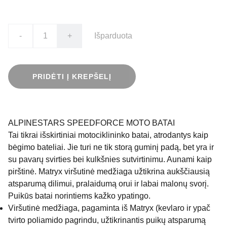
-
+
Išparduota
PRIDĖTI Į KREPŠELĮ
ALPINESTARS SPEEDFORCE MOTO BATAI
Tai tikrai išskirtiniai motociklininko batai, atrodantys kaip
bėgimo bateliai. Jie turi ne tik storą guminį padą, bet yra ir
su pavarų svirties bei kulkšnies sutvirtinimu. Aunami kaip
pirštinė. Matryx viršutinė medžiaga užtikrina aukščiausią
atsparumą dilimui, pralaidumą orui ir labai malonų svorį.
Puikūs batai norintiems kažko ypatingo.
Viršutinė medžiaga, pagaminta iš Matryx (kevlaro ir ypač
tvirto poliamido pagrindu, užtikrinantis puikų atsparumą