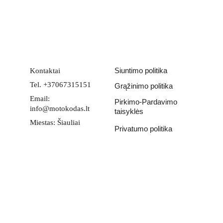
Email address
PATEIKTI
Siuntimo politika
Kontaktai
Tel. +37067315151
Grąžinimo politika
Email: 
Pirkimo-Pardavimo 
info@motokodas.lt
taisyklės
Miestas: Šiauliai
Privatumo politika