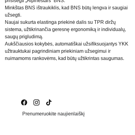
prisisegti „Alpinestars“ BNS.
Minkštas BNS ištraukiklis, kad BNS būtų lengva ir saugiai
užsegti.
Naujai sukurta elastinga priekinė dalis su TPR diržų
sistema, užtikrinančia geresnę ergonomiką ir individualų,
saugų prigludimą.
Aukščiausios kokybės, automatiškai užsifiksuojantys YKK
užtrauktukai pagrindiniam priekiniam užsegimui ir
nuimamoms rankovėms, kad būtų užtikrintas saugumas.
Prenumeruokite naujienlaiškį
Email address