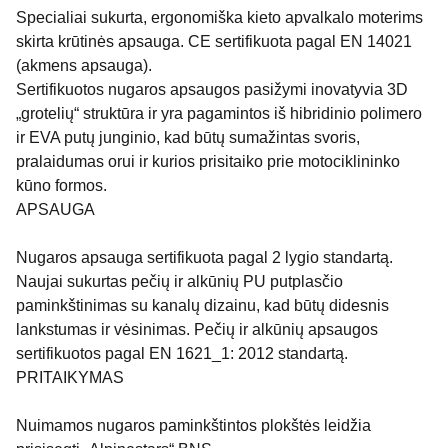
Specialiai sukurta, ergonomiška kieto apvalkalo moterims
skirta krūtinės apsauga. CE sertifikuota pagal EN 14021
(akmens apsauga).
Sertifikuotos nugaros apsaugos pasižymi inovatyvia 3D
„grotelių“ struktūra ir yra pagamintos iš hibridinio polimero
ir EVA putų junginio, kad būtų sumažintas svoris,
pralaidumas orui ir kurios prisitaiko prie motociklininko
kūno formos.
APSAUGA
Nugaros apsauga sertifikuota pagal 2 lygio standartą.
Naujai sukurtas pečių ir alkūnių PU putplasčio
paminkštinimas su kanalų dizainu, kad būtų didesnis
lankstumas ir vėsinimas. Pečių ir alkūnių apsaugos
sertifikuotos pagal EN 1621_1: 2012 standartą.
PRITAIKYMAS
Nuimamos nugaros paminkštintos plokštės leidžia