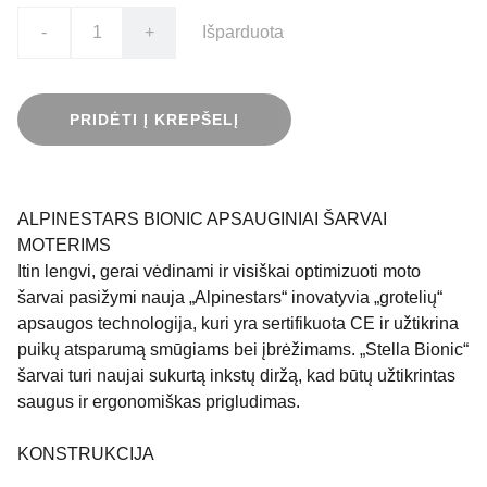
-
+
Išparduota
PRIDĖTI Į KREPŠELĮ
ALPINESTARS BIONIC APSAUGINIAI ŠARVAI
MOTERIMS
Itin lengvi, gerai vėdinami ir visiškai optimizuoti moto
šarvai pasižymi nauja „Alpinestars“ inovatyvia „grotelių“
apsaugos technologija, kuri yra sertifikuota CE ir užtikrina
puikų atsparumą smūgiams bei įbrėžimams. „Stella Bionic“
šarvai turi naujai sukurtą inkstų diržą, kad būtų užtikrintas
saugus ir ergonomiškas prigludimas.
KONSTRUKCIJA