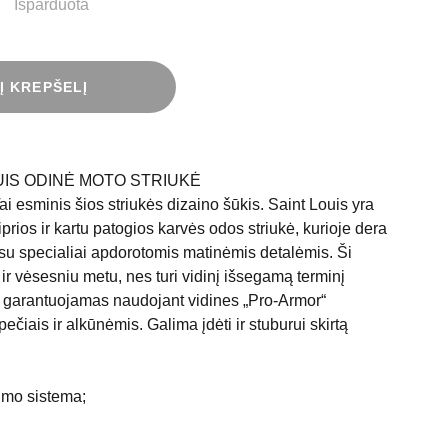
Išparduota
 Į KREPŠELĮ
UIS ODINĖ MOTO STRIUKĖ
ai esminis šios striukės dizaino šūkis. Saint Louis yra
iprios ir kartu patogios karvės odos striukė, kurioje dera
 su specialiai apdorotomis matinėmis detalėmis. Ši
 ir vėsesniu metu, nes turi vidinį išsegamą terminį
arantuojamas naudojant vidines „Pro-Armor“
ečiais ir alkūnėmis. Galima įdėti ir stuburui skirtą
imo sistema;