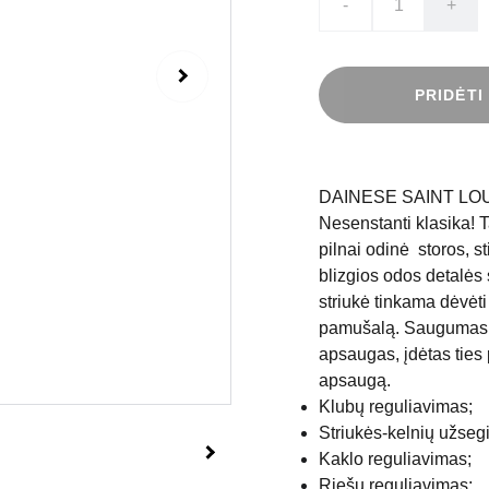
-
+
PRIDĖTI
DAINESE SAINT LO
Nesenstanti klasika! T
pilnai odinė storos, st
blizgios odos detalės
striukė tinkama dėvėti
pamušalą. Saugumas g
apsaugas, įdėtas ties p
apsaugą.
Klubų reguliavimas;
Striukės-kelnių užseg
Kaklo reguliavimas;
Riešų reguliavimas;