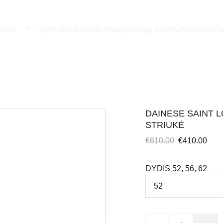
otuvė
Pagrindinis
Išpardavimas
Apsaugų Nuoma
Kontaktai
Pa
DAINESE SAINT L
STRIUKĖ
€610.00
€410.00
DYDIS 52, 56, 62