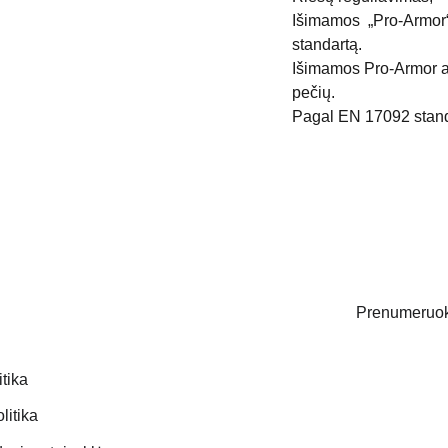
Išimamos „Pro-Armor“
standartą.
Išimamos Pro-Armor ap
pečių.
Pagal EN 17092 standa
Prenumeruoki
itika
Email address
litika