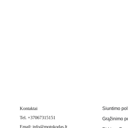
Kontaktai
Siuntimo pol
Tel. +37067315151
Grąžinimo po
Email: info@motokodas.lt