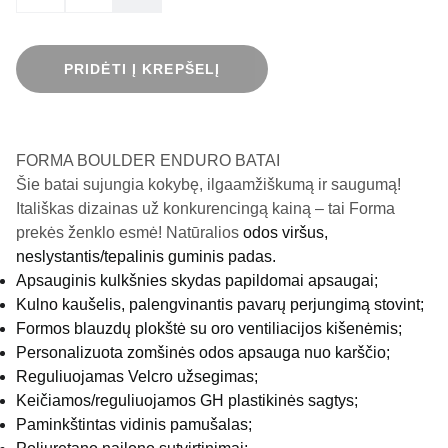
PRIDĖTI Į KREPŠELĮ
FORMA BOULDER ENDURO BATAI
Šie batai sujungia kokybę, ilgaamžiškumą ir saugumą!
Itališkas dizainas už konkurencingą kainą – tai Forma
prekės ženklo esmė! Natūralios
odos viršus,
neslystantis/tepalinis guminis padas.
Apsauginis kulkšnies skydas papildomai apsaugai;
Kulno kaušelis, palengvinantis pavarų perjungimą stovint;
Formos blauzdų plokštė su oro ventiliacijos kišenėmis;
Personalizuota zomšinės odos apsauga nuo karščio;
Reguliuojamas Velcro užsegimas;
Keičiamos/reguliuojamos GH plastikinės sagtys;
Paminkštintas vidinis pamušalas;