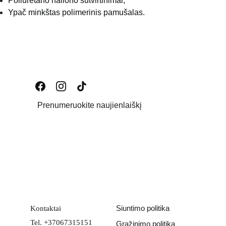
Poliuretano nailono sutvirtinimai;
Ypač minkštas polimerinis pamušalas.
Prenumeruokite naujienlaiškį
Email address
PATEIKTI
Siuntimo politika
Kontaktai
Tel. +37067315151
Grąžinimo politika