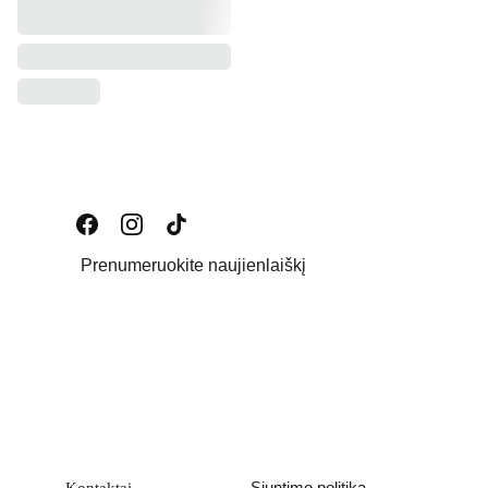
Prenumeruokite naujienlaiškį
Email address
PATEIKTI
Siuntimo politika