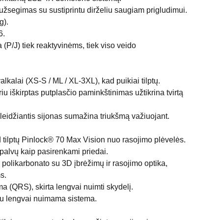
užsegimas su sustiprintu dirželiu saugiam prigludimui.
g).
6.
(P/J) tiek reaktyvinėms, tiek viso veido
alkalai (XS-S / ML / XL-3XL), kad puikiai tilptų.
iu iškirptas putplasčio paminkštinimas užtikrina tvirtą
idžiantis sijonas sumažina triukšmą važiuojant.
d tilptų Pinlock® 70 Max Vision nuo rasojimo plėvelės.
 spalvų kaip pasirenkami priedai.
 polikarbonato su 3D įbrėžimų ir rasojimo optika,
s.
ma (QRS), skirta lengvai nuimti skydelį.
su lengvai nuimama sistema.