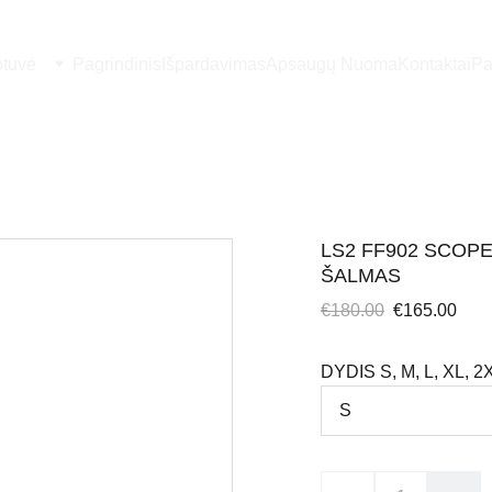
otuvė
Pagrindinis
Išpardavimas
Apsaugų Nuoma
Kontaktai
Pa
LS2 FF902 SCOP
ŠALMAS
€180.00
€165.00
DYDIS S, M, L, XL, 2