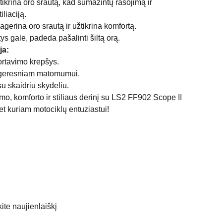
tikrina oro srautą, kad sumažintų rasojimą ir
liaciją.
pagerina oro srautą ir užtikrina komfortą.
tys gale, padeda pašalinti šiltą orą.
ja:
ortavimo krepšys.
i geresniam matomumui.
u skaidriu skydeliu.
mo, komforto ir stiliaus derinį su LS2 FF902 Scope II
bet kuriam motociklų entuziastui!
te naujienlaiškį