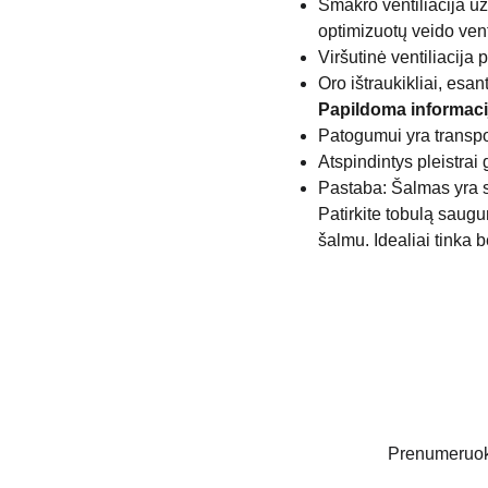
Smakro ventiliacija už
optimizuotų veido venti
Viršutinė ventiliacija 
Oro ištraukikliai, esan
Papildoma informaci
Patogumui yra transp
Atspindintys pleistra
Pastaba: Šalmas yra s
Patirkite tobulą saugu
šalmu. Idealiai tinka 
Prenumeruoki