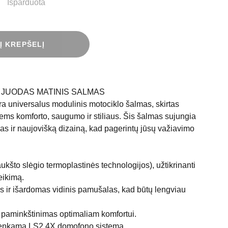
Išparduota
 Į KREPŠELĮ
2 JUODAS MATINIS SALMAS
a universalus modulinis motociklo šalmas, skirtas
iems komforto, saugumo ir stiliaus. Šis šalmas sujungia
as ir naujovišką dizainą, kad pagerintų jūsų važiavimo
kšto slėgio termoplastinės technologijos), užtikrinanti
eikimą.
ir išardomas vidinis pamušalas, kad būtų lengviau
s paminkštinimas optimaliam komfortui.
irenkamą LS2 4X domofono sistemą.