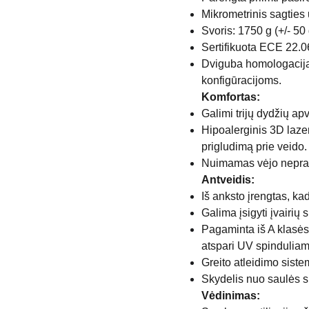
Mikrometrinis sagties 
Svoris: 1750 g (+/- 50 
Sertifikuota ECE 22.0
Dviguba homologacija 
konfigūracijoms.
Komfortas:
Galimi trijų dydžių apv
Hipoalerginis 3D lazer
prigludimą prie veido.
Nuimamas vėjo neprale
Antveidis:
Iš anksto įrengtas, ka
Galima įsigyti įvairių
Pagaminta iš A klasės
atspari UV spinduliam
Greito atleidimo siste
Skydelis nuo saulės 
Vėdinimas: