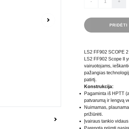
-
+
PRIDĖTI
LS2 FF902 SCOPE 
LS2 FF902 Scope II yr
vairuotojams, ieškant
pažangias technologij
patirtį.
Konstrukcija:
Pagaminta iš HPTT (au
patvarumą ir lengvą v
Nuimamas, plaunamas 
prižiūrėti.
Įvairaus tankio vidau
Parengta priimti pas