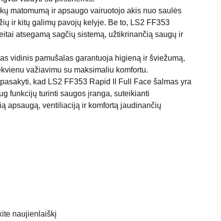
uikų matomumą ir apsaugo vairuotojo akis nuo saulės
žių ir kitų galimų pavojų kelyje. Be to, LS2 FF353
reitai atsegamą sagčių sistemą, užtikrinančią saugų ir
s vidinis pamušalas garantuoja higieną ir šviežumą,
iekvienu važiavimu su maksimaliu komfortu.
pasakyti, kad LS2 FF353 Rapid II Full Face šalmas yra
aug funkcijų turinti saugos įranga, suteikianti
ą apsaugą, ventiliaciją ir komfortą jaudinančių
te naujienlaiškį