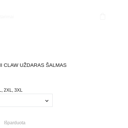
tarimai
 II CLAW UŽDARAS ŠALMAS
L, 2XL, 3XL
Išparduota