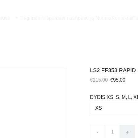
otuvė
Pagrindinis
Išpardavimas
Apsaugų Nuoma
Kontaktai
Pa
LS2 FF353 RAPID
€115.00
€95.00
DYDIS XS. S, M, L, X
-
+