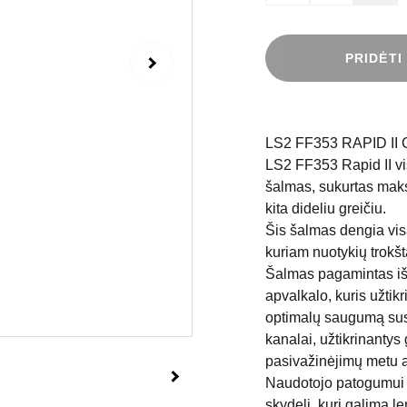
PRIDĖTI
LS2 FF353 RAPID 
LS2 FF353 Rapid II vi
šalmas, sukurtas maks
kita dideliu greičiu.
Šis šalmas dengia visą
kuriam nuotykių trokš
Šalmas pagamintas iš 
apvalkalo, kuris užtik
optimalų saugumą susi
kanalai, užtikrinantys
pasivažinėjimų metu a
Naudotojo patogumui š
skydelį, kurį galima le