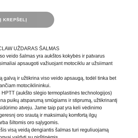
 Į KREPŠELĮ
II CLAW UŽDARAS ŠALMAS
so veido šalmas yra aukštos kokybės ir patvarus
imaliai apsaugoti važiuojant motociklu ar užsiimant
 galvą ir užtikrina viso veido apsaugą, todėl tinka bet
tančiam motociklininkui.
HPTT (aukšto slėgio termoplastinės technologijos)
rina puikų atsparumą smūgiams ir stiprumą, užtikrinantį
dūrimo atveju. Jame taip pat yra keli vėdinimo
 geresnį oro srautą ir maksimalų komfortą ilgų
rba šiltomis oro sąlygomis.
is visą veidą dengiantis šalmas turi reguliuojamą
ngvai valdyti su pirštinėmis.