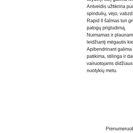
Antveidis užtikrina p
spindulių, vėjo, vabzd
Rapid II šalmas turi g
patogų prigludimą.
Nuimamas ir plaunama
leidžiantį mėgautis k
Apibendrinant galima 
patikima, stilinga ir d
vairuotojams didžiausi
nuotykių metu.
Prenumeruoki