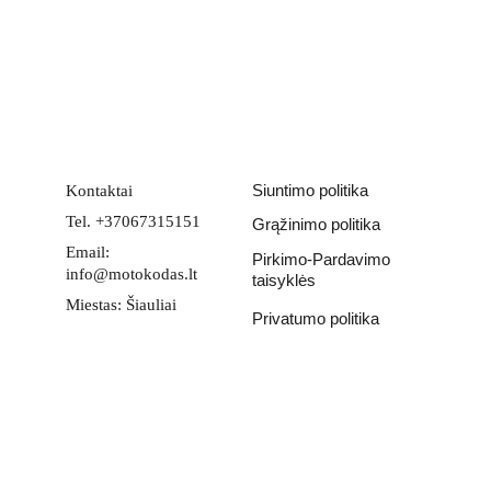
Email address
PATEIKTI
Siuntimo politika
Kontaktai
Tel. +37067315151
Grąžinimo politika
Email: 
Pirkimo-Pardavimo 
info@motokodas.lt
taisyklės
Miestas: Šiauliai
Privatumo politika