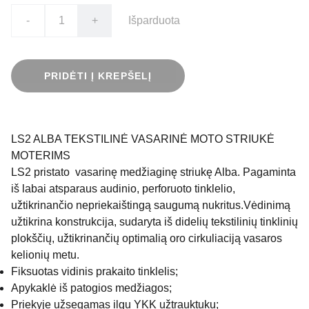
-
+
Išparduota
PRIDĖTI Į KREPŠELĮ
LS2 ALBA TEKSTILINĖ VASARINĖ MOTO STRIUKĖ
MOTERIMS
LS2 pristato vasarinę medžiaginę striukę Alba. Pagaminta
iš labai atsparaus audinio, perforuoto tinklelio,
užtikrinančio nepriekaištingą saugumą nukritus.Vėdinimą
užtikrina konstrukcija, sudaryta iš didelių tekstilinių tinklinių
plokščių, užtikrinančių optimalią oro cirkuliaciją vasaros
kelionių metu.
Fiksuotas vidinis prakaito tinklelis;
Apykaklė iš patogios medžiagos;
Priekyje užsegamas ilgu YKK užtrauktuku;