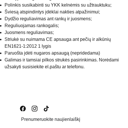
Polinkis susikabinti su YKK kelnėmis su užtrauktuku;
Šviesą atspindintys įdėklai nakties atpažinimui;
Dydžio reguliavimas ant rankų ir juosmens;
Reguliuojamas rankogalis;
Juosmens reguliavimas;
Striukė su nuimama CE apsauga ant pečių ir alkūnių
EN1621-1:2012 1 lygis
Paruošta įdėti nugaros apsaugą (nepridedama)
Galimas ir tamsiai pilkos strukės pasirinkimas. Norėdami
užsakyti susisiekite el.paštu ar telefonu.
Prenumeruokite naujienlaiškį