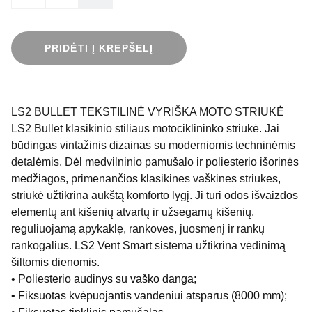
PRIDĖTI Į KREPŠELĮ
LS2 BULLET TEKSTILINĖ VYRIŠKA MOTO STRIUKĖ
LS2 Bullet klasikinio stiliaus motociklininko striukė. Jai
būdingas vintažinis dizainas su moderniomis techninėmis
detalėmis. Dėl medvilninio pamušalo ir poliesterio išorinės
medžiagos, primenančios klasikines vaškines striukes,
striukė užtikrina aukštą komforto lygį. Ji turi odos išvaizdos
elementų ant kišenių atvartų ir užsegamų kišenių,
reguliuojamą apykaklę, rankoves, juosmenį ir rankų
rankogalius. LS2 Vent Smart sistema užtikrina vėdinimą
šiltomis dienomis.
• Poliesterio audinys su vaško danga;
• Fiksuotas kvėpuojantis vandeniui atsparus (8000 mm);