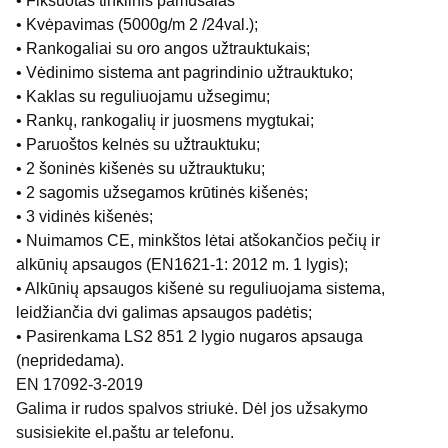
• Fiksuotas tinklinis pamušalas
• Kvėpavimas (5000g/m 2 /24val.);
• Rankogaliai su oro angos užtrauktukais;
• Vėdinimo sistema ant pagrindinio užtrauktuko;
• Kaklas su reguliuojamu užsegimu;
• Rankų, rankogalių ir juosmens mygtukai;
• Paruoštos kelnės su užtrauktuku;
• 2 šoninės kišenės su užtrauktuku;
• 2 sagomis užsegamos krūtinės kišenės;
• 3 vidinės kišenės;
• Nuimamos CE, minkštos lėtai atšokančios pečių ir
alkūnių apsaugos (EN1621-1: 2012 m. 1 lygis);
• Alkūnių apsaugos kišenė su reguliuojama sistema,
leidžiančia dvi galimas apsaugos padėtis;
• Pasirenkama LS2 851 2 lygio nugaros apsauga
(nepridedama).
EN 17092-3-2019
Galima ir rudos spalvos striukė. Dėl jos užsakymo
susisiekite el.paštu ar telefonu.