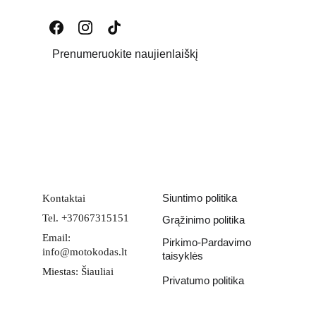
Prenumeruokite naujienlaiškį
Email address
PATEIKTI
Siuntimo politika
Kontaktai
Tel. +37067315151
Grąžinimo politika
Email: 
Pirkimo-Pardavimo 
info@motokodas.lt
taisyklės
Miestas: Šiauliai
Privatumo politika