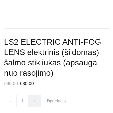
LS2 ELECTRIC ANTI-FOG
LENS elektrinis (šildomas)
šalmo stikliukas (apsauga
nuo rasojimo)
€90.00
€80.00
-
+
Išparduota