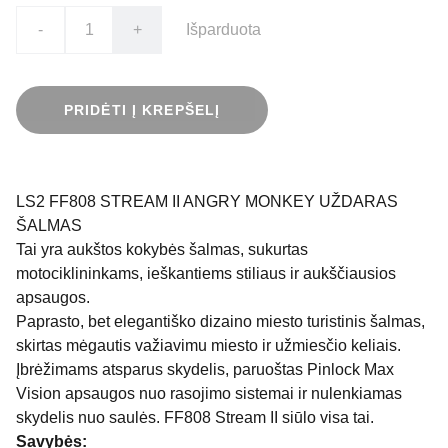
-
+
Išparduota
PRIDĖTI Į KREPŠELĮ
LS2 FF808 STREAM II ANGRY MONKEY UŽDARAS
ŠALMAS
Tai yra aukštos kokybės šalmas, sukurtas
motociklininkams, ieškantiems stiliaus ir aukščiausios
apsaugos.
Paprasto, bet elegantiško dizaino miesto turistinis šalmas,
skirtas mėgautis važiavimu miesto ir užmiesčio keliais.
Įbrėžimams atsparus skydelis, paruoštas Pinlock Max
Vision apsaugos nuo rasojimo sistemai ir nulenkiamas
skydelis nuo saulės. FF808 Stream II siūlo visa tai.
Savybės: