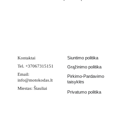
Email address
PATEIKTI
Siuntimo politika
Kontaktai
Tel. +37067315151
Grąžinimo politika
Email: 
Pirkimo-Pardavimo 
info@motokodas.lt
taisyklės
Miestas: Šiauliai
Privatumo politika