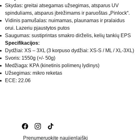
Skydas: greitai atsegamas užsegimas, atsparus UV
spinduliams, atsparus įbrėžimams ir paruoštas „Pinlock“.
Vidinis pamušalas: nuimamas, plaunamas ir pralaidus
orui. Lazeriu pjaustytos putos
Saugumas: sustiprintas smakro dirželis, kelių tankių EPS
Specifikacijos:
Dydžiai: XS – 3XL (3 korpuso dydžiai: XS-S / ML / XL-3XL)
Svoris: 1550g (+/- 50g)
Medžiaga: KPA (kinetinis polimerų lydinys)
Užsegimas: mikro reketas
ECE: 22.06
Prenumeruokite naujienlaiškį