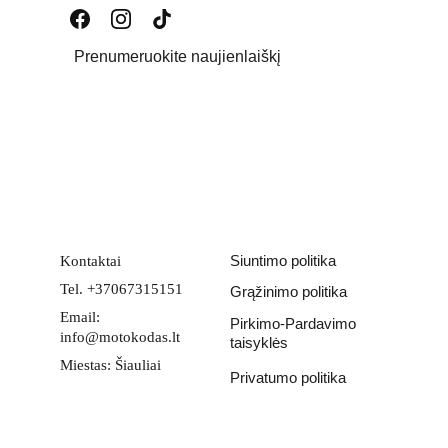
Prenumeruokite naujienlaiškį
Email address
PATEIKTI
Siuntimo politika
Kontaktai
Tel. +37067315151
Grąžinimo politika
Email: 
Pirkimo-Pardavimo 
info@motokodas.lt
taisyklės
Miestas: Šiauliai
Privatumo politika