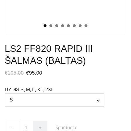
LS2 FF820 RAPID III
ŠALMAS (BALTAS)
€105.00
€95.00
DYDIS S, M, L, XL, 2XL
-
+
Išparduota