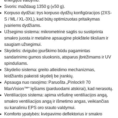
energijos valdymo.
Svoris: maždaug 1350 g (±50 g).
Korpuso dydžiai: trys korpuso dydžių konfigūracijos (2XS-
S / ML / XL-3XL), kad būtų optimizuotas pritaikymas
įvairiems dydžiams.
Užsegimo sistema: mikrometrinė sagtis su sustiprinta
smakro juosta ir metaline apsaugine plokštele tiksliam ir
saugiam užsegimui.
Skydelis: dvigubo įpurškimo būdu pagamintas
sandarinimo gumos sluoksnis, atsparus įbrėžimams ir UV
spinduliams.
Skydelio sistema: greito atleidimo mechanizmas,
leidžiantis pakeisti skydelį be įrankių.
Apsauga nuo rasojimo: Paruošta „Pinlock® 70
MaxVision™“ lęšiams (parduodami atskirai), kad nerasotų.
Ventiliacijos sistema: apima viršutinę ventiliacijos angą,
smakro ventiliacijos angą ir išmetimo angas, veikiančias
su kanaliniu EPS oro srauto valdymui.
Komforto ypatybės: kvėpavimo deflektorius ir smakro