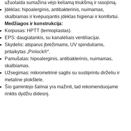
užuolaida sumažina vėjo keliamą triukšmą ir rasojimą.
Įdėklas: hipoalerginis, antibakterinis, nuimamas,
skalbiamas ir kvėpuojantis įdėklas higienai ir komfortui.
Medžiagos ir konstrukcija:
Korpusas: HPTT (termoplastas).
EPS: daugiatankis, su kanalėliais ventiliacijai.
Skydelis: atsparus įbrėžimams, UV spinduliams,
pritaikytas „Pinlock®“.
Pamušalas: hipoalerginis, antibakterinis, nuimamas,
skalbiamas.
Užsegimas: mikrometrinė sagtis su sustiprintu dirželiu ir
metaline plokštele.
Šio gamintojo šalmai yra mažinti, tad rekomenduojame
rinktis dydžiu didesnį.