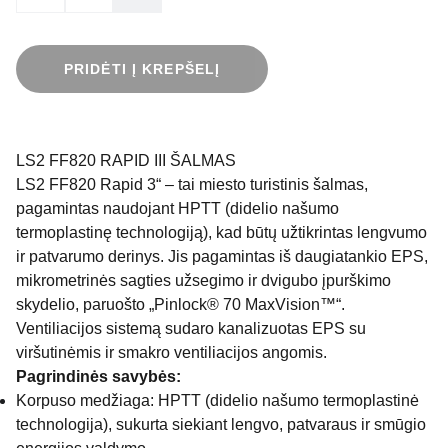
PRIDĖTI Į KREPŠELĮ
LS2 FF820 RAPID III ŠALMAS
LS2 FF820 Rapid 3“ – tai miesto turistinis šalmas,
pagamintas naudojant HPTT (didelio našumo
termoplastinę technologiją), kad būtų užtikrintas lengvumo
ir patvarumo derinys. Jis pagamintas iš daugiatankio EPS,
mikrometrinės sagties užsegimo ir dvigubo įpurškimo
skydelio, paruošto „Pinlock® 70 MaxVision™“.
Ventiliacijos sistemą sudaro kanalizuotas EPS su
viršutinėmis ir smakro ventiliacijos angomis.
Pagrindinės savybės:
Korpuso medžiaga: HPTT (didelio našumo termoplastinė
technologija), sukurta siekiant lengvo, patvaraus ir smūgio