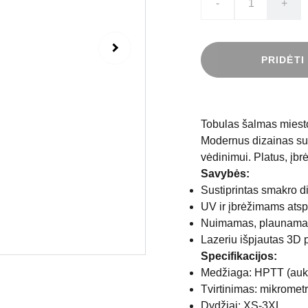
-
+
PRIDĖTI
Tobulas šalmas miest
Modernus dizainas su
vėdinimui. Platus, įb
Savybės:
Sustiprintas smakro di
UV ir įbrėžimams atsp
Nuimamas, plaunamas 
Lazeriu išpjautas 3D 
Specifikacijos:
Medžiaga: HPTT (aukšt
Tvirtinimas: mikrometr
Dydžiai: XS-3XL