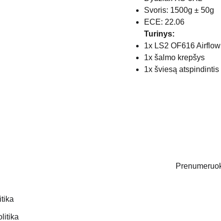
Svoris: 1500g ± 50g
ECE: 22.06
Turinys:
1x LS2 OF616 Airflow 
1x šalmo krepšys
1x šviesą atspindintis
Prenumeruoki
itika
Email address
litika