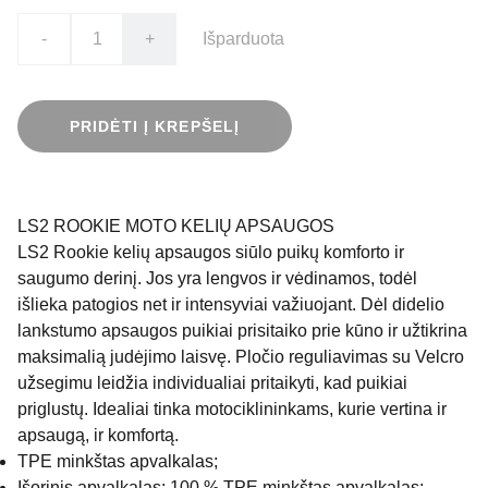
-
+
Išparduota
PRIDĖTI Į KREPŠELĮ
LS2 ROOKIE MOTO KELIŲ APSAUGOS
LS2 Rookie kelių apsaugos siūlo puikų komforto ir
saugumo derinį. Jos yra lengvos ir vėdinamos, todėl
išlieka patogios net ir intensyviai važiuojant. Dėl didelio
lankstumo apsaugos puikiai prisitaiko prie kūno ir užtikrina
maksimalią judėjimo laisvę. Pločio reguliavimas su Velcro
užsegimu leidžia individualiai pritaikyti, kad puikiai
priglustų. Idealiai tinka motociklininkams, kurie vertina ir
apsaugą, ir komfortą.
TPE minkštas apvalkalas;
Išorinis apvalkalas: 100 % TPE minkštas apvalkalas;