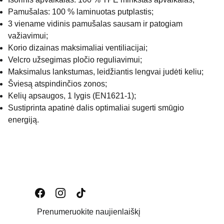
Pamušalas: 100 % laminuotas putplastis;
3 viename vidinis pamušalas sausam ir patogiam
važiavimui;
Korio dizainas maksimaliai ventiliacijai;
Velcro užsegimas pločio reguliavimui;
Maksimalus lankstumas, leidžiantis lengvai judėti keliu;
Šviesą atspindinčios zonos;
Kelių apsaugos, 1 lygis (EN1621-1);
Sustiprinta apatinė dalis optimaliai sugerti smūgio
energiją.
Prenumeruokite naujienlaiškį