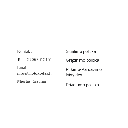
Email address
PATEIKTI
Siuntimo politika
Kontaktai
Tel. +37067315151
Grąžinimo politika
Email: 
Pirkimo-Pardavimo 
info@motokodas.lt
taisyklės
Miestas: Šiauliai
Privatumo politika