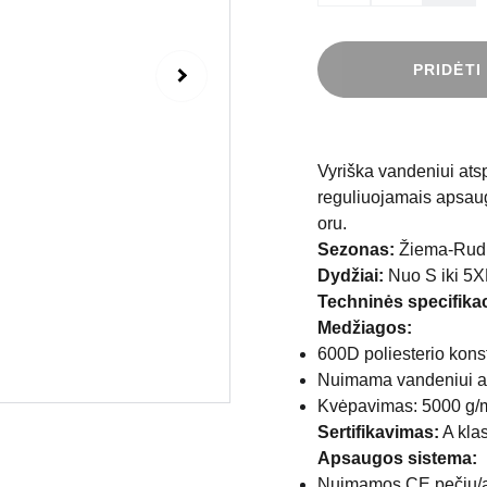
PRIDĖTI
Vyriška vandeniui atsp
reguliuojamais apsaug
oru.
Sezonas:
Žiema-Rud
Dydžiai:
Nuo S iki 5X
Techninės specifikac
Medžiagos:
600D poliesterio kons
Nuimama vandeniui a
Kvėpavimas: 5000 g/m
Sertifikavimas:
A kla
Apsaugos sistema:
Nuimamos CE pečių/a