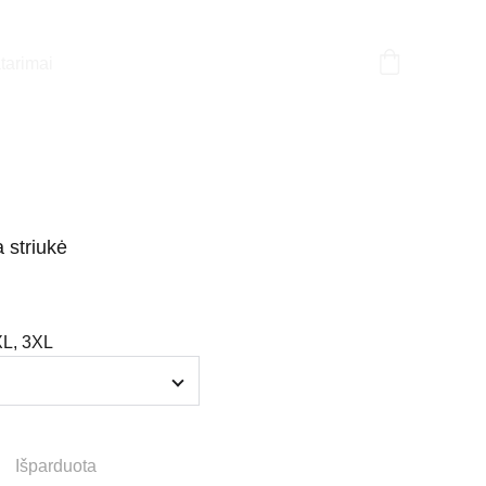
tarimai
 striukė
XL, 3XL
Išparduota