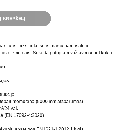
 Į KREPŠELĮ
ari turistinė striukė su išimamu pamušalu ir
os elementais. Sukurta patogiam važiavimui bet kokiu
uo
L
ijos:
trukcija
tspari membrana (8000 mm atsparumas)
²/24 val.
sė (EN 17092-4:2020)
lkūnių apsaugos EN1621-1:2012 1 lygis