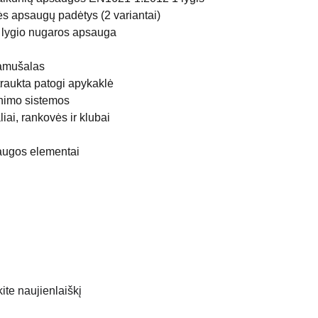
s apsaugų padėtys (2 variantai)
 lygio nugaros apsauga
amušalas
raukta patogi apykaklė
inimo sistemos
ai, rankovės ir klubai
saugos elementai
te naujienlaiškį