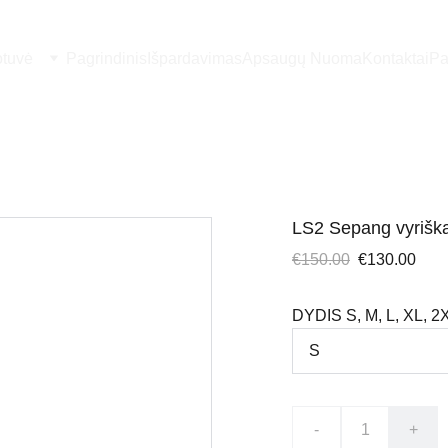
otuvė
Pagrindinis
Išpardavimas
Apsaugų Nuoma
Kontaktai
Pa
LS2 Sepang vyriška
€150.00
€130.00
DYDIS S, M, L, XL, 2
-
+