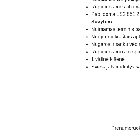
Reguliuojamos alkūnė
Papildoma LS2 851 2
Savybės:
Nuimamas terminis p
Neopreno kraštais apt
Nugaros ir rankų vėd
Reguliuojami rankogali
1 vidinė kišenė
Šviesą atspindintys 
Prenumeruoki