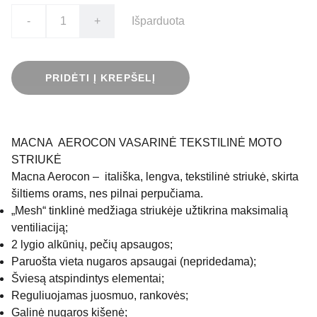
-
+
Išparduota
PRIDĖTI Į KREPŠELĮ
MACNA AEROCON VASARINĖ TEKSTILINĖ MOTO
STRIUKĖ
Macna Aerocon – itališka, lengva, tekstilinė striukė, skirta
šiltiems orams, nes pilnai perpučiama.
„Mesh“ tinklinė medžiaga striukėje užtikrina maksimalią
ventiliaciją;
2 lygio alkūnių, pečių apsaugos;
Paruošta vieta nugaros apsaugai (nepridedama);
Šviesą atspindintys elementai;
Reguliuojamas juosmuo, rankovės;
Galinė nugaros kišenė;