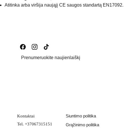
Atitinka arba viršija naująjį CE saugos standartą EN17092.
Prenumeruokite naujienlaiškį
Email address
PATEIKTI
Siuntimo politika
Kontaktai
Tel. +37067315151
Grąžinimo politika