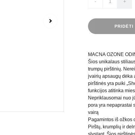
-
+
PRIDĖTI
MACNA OZONE ODIN
Šios unikalaus stiliau
trumpų pirštinių. Nere
įvairių apsaugų dėka 
pirštinės yra puiki „S
funkcijos atitinka mie
Nepriklausomai nuo jūs
pora yra nepaprastai sv
vairą
Pagamintos iš ožkos o
Pirštų, krumplių ir d
slystant. Šios pirštin