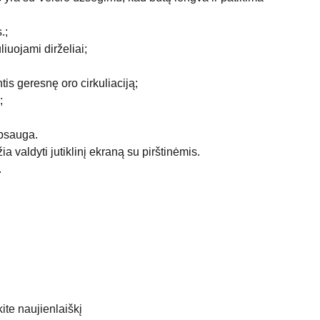
.;
iuojami dirželiai;
ntis geresnę oro cirkuliaciją;
;
apsauga.
žia valdyti jutiklinį ekraną su pirštinėmis.
.
te naujienlaiškį