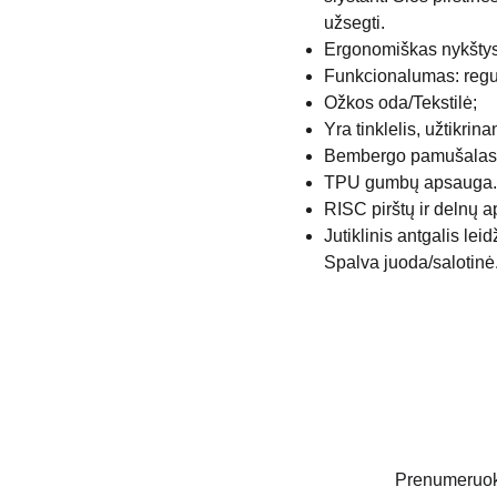
užsegti.
Ergonomiškas nykštys
Funkcionalumas: regul
Ožkos oda/Tekstilė;
Yra tinklelis, užtikrina
Bembergo pamušalas
TPU gumbų apsauga.
RISC pirštų ir delnų 
Jutiklinis antgalis leid
Spalva juoda/salotinė
Prenumeruoki