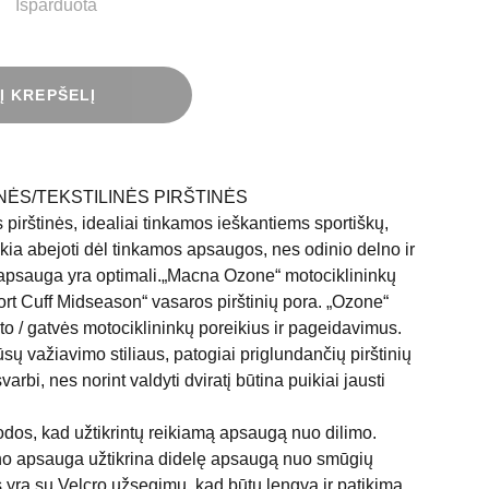
Išparduota
 Į KREPŠELĮ
ĖS/TEKSTILINĖS PIRŠTINĖS
s pirštinės, idealiai tinkamos ieškantiems sportiškų,
ikia abejoti dėl tinkamos apsaugos, nes odinio delno ir
apsauga yra optimali.„Macna Ozone“ motociklininkų
hort Cuff Midseason“ vasaros pirštinių pora. „Ozone“
sto / gatvės motociklininkų poreikius ir pageidavimus.
ų važiavimo stiliaus, patogiai priglundančių pirštinių
arbi, nes norint valdyti dviratį būtina puikiai jausti
dos, kad užtikrintų reikiamą apsaugą nuo dilimo.
elno apsauga užtikrina didelę apsaugą nuo smūgių
ės yra su Velcro užsegimu, kad būtų lengva ir patikima