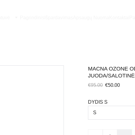
otuvė
Pagrindinis
Išpardavimas
Apsaugų Nuoma
Kontaktai
Pa
MACNA OZONE OD
JUODA/SALOTINĖ
€95.00
€50.00
DYDIS S