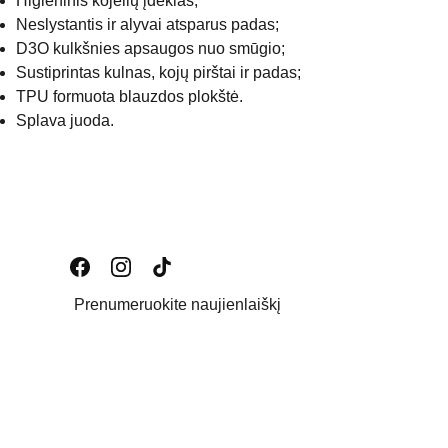
Higieninis kojelių įdėklas;
Neslystantis ir alyvai atsparus padas;
D3O kulkšnies apsaugos nuo smūgio;
Sustiprintas kulnas, kojų pirštai ir padas;
TPU formuota blauzdos plokštė.
Splava juoda.
Prenumeruokite naujienlaiškį
Email address