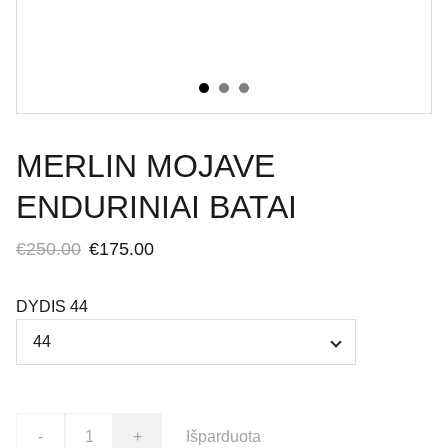
MERLIN MOJAVE
ENDURINIAI BATAI
€250.00
€175.00
DYDIS 44
-
+
Išparduota