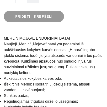
PRIDĖTI Į KREPŠELĮ
MERLIN MOJAVE ENDURINIAI BATAI
Naujieji „Merlin“ „Mojave“ batai yra pagaminti iš
aukščiausios kokybės karvės odos su „Hipora“ trigubo
įdėklo sistema, todėl jie yra atsparūs vandeniui ir tuo pačiu
kvėpuoja. Kulkšnies apsaugos nuo smūgio ir įvairūs
sutvirtinimai užtikrins jūsų saugumą. Puikiai tinka jūsų
nuotykių kelionei.
Aukščiausios kokybės karvės oda;
Išskirtinis Merlin: Hipora trijų įdėklų sistema, atspari
vandeniui ir kvėpuojanti;
Sunkus padas;
Reguliuojamas trigubas dirželio užsegimas;