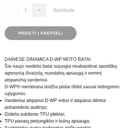
-
+
Išparduota
PRIDĖTI Į KREPŠELĮ
DAINESE DINAMICA D-WP MOTO BATAI
Šie naujo modelio batai sujungia neabejotinai sportišką
agresyvią išvaizdą, nuostabią apsaugą ir esminį
atsparumą vandeniui.
D-WP® membrana leidžia pėdai išlikti sausai lietingomis
sąlygomis.
Vandeniui atsparus D-WP vidus ir atsparus dilimui
poliamidinis audinys;
Didelio sukibimo TPU įdėklai;
TPU pavarų perjungiklio ir kulnų apsauga;
Sustiprintas guma padengtas pirštų priekis;