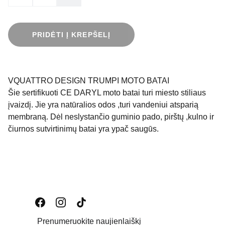
PRIDĖTI Į KREPŠELĮ
VQUATTRO DESIGN TRUMPI MOTO BATAI
Šie sertifikuoti CE DARYL moto batai turi miesto stiliaus
įvaizdį. Jie yra natūralios odos ,turi vandeniui atsparią
membraną. Dėl neslystančio guminio pado, pirštų ,kulno ir
čiurnos sutvirtinimų batai yra ypač saugūs.
Prenumeruokite naujienlaiškį