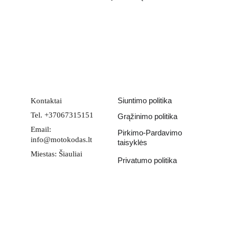
Email address
PATEIKTI
Siuntimo politika
Kontaktai
Tel. +37067315151
Grąžinimo politika
Email: 
Pirkimo-Pardavimo 
info@motokodas.lt
taisyklės
Miestas: Šiauliai
Privatumo politika