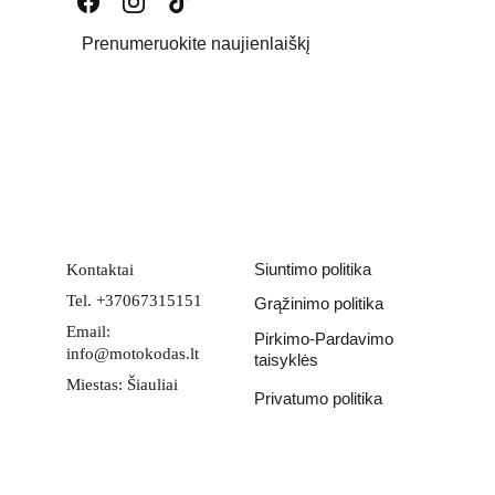
Prenumeruokite naujienlaiškį
Email address
PATEIKTI
Siuntimo politika
Kontaktai
Tel. +37067315151
Grąžinimo politika
Email: 
Pirkimo-Pardavimo 
info@motokodas.lt
taisyklės
Miestas: Šiauliai
Privatumo politika