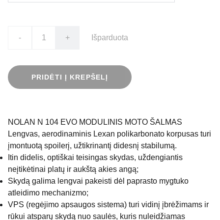
-
+
Išparduota
PRIDĖTI Į KREPŠELĮ
NOLAN N 104 EVO MODULINIS MOTO ŠALMAS
Lengvas, aerodinaminis Lexan polikarbonato korpusas turi
įmontuotą spoilerį, užtikrinantį didesnį stabilumą.
Itin didelis, optiškai teisingas skydas, uždengiantis
neįtikėtinai platų ir aukštą akies angą;
Skydą galima lengvai pakeisti dėl paprasto mygtuko
atleidimo mechanizmo;
VPS (regėjimo apsaugos sistema) turi vidinį įbrėžimams ir
rūkui atsparų skydą nuo saulės, kuris nuleidžiamas