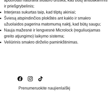
apdorotas natūralia sidabro druska, kad būtų antibakterinis
ir priešgrybelinis;
Interjeras sukurtas taip, kad tilptų akiniai;
Šviesą atspindinčios plokštės ant kaklo ir smakro
užuolaidos pagerina matomumą naktį, kad būtų saugu;
Nauja mažesnė ir lengvesnė Microlock (reguliuojamas
greito atjungimo) laikymo sistema;
Veliūrinis smakro dirželio paminkštinimas.
Prenumeruokite naujienlaiškį
Email address