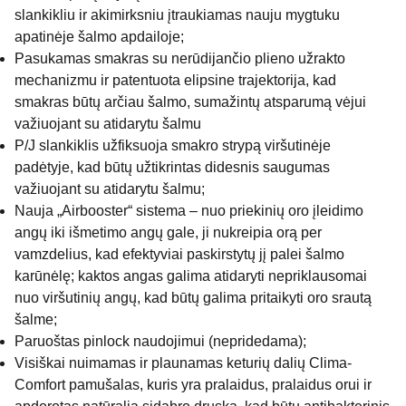
slankikliu ir akimirksniu įtraukiamas nauju mygtuku
apatinėje šalmo apdailoje;
Pasukamas smakras su nerūdijančio plieno užrakto
mechanizmu ir patentuota elipsine trajektorija, kad
smakras būtų arčiau šalmo, sumažintų atsparumą vėjui
važiuojant su atidarytu šalmu
P/J slankiklis užfiksuoja smakro strypą viršutinėje
padėtyje, kad būtų užtikrintas didesnis saugumas
važiuojant su atidarytu šalmu;
Nauja „Airbooster“ sistema – nuo ​​priekinių oro įleidimo
angų iki išmetimo angų gale, ji nukreipia orą per
vamzdelius, kad efektyviai paskirstytų jį palei šalmo
karūnėlę; kaktos angas galima atidaryti nepriklausomai
nuo viršutinių angų, kad būtų galima pritaikyti oro srautą
šalme;
Paruoštas pinlock naudojimui (nepridedama);
Visiškai nuimamas ir plaunamas keturių dalių Clima-
Comfort pamušalas, kuris yra pralaidus, pralaidus orui ir