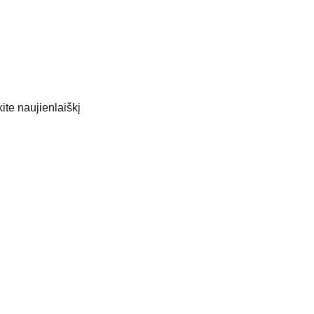
te naujienlaiškį
PATEIKTI