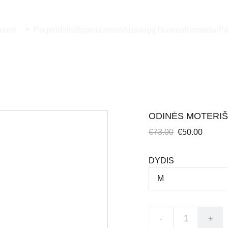
otuvė
Pagrindinis
Išpardavimas
Apsaugų Nuoma
Kontaktai
Pa
ODINĖS MOTERIŠ
€73.00
€50.00
DYDIS
-
+