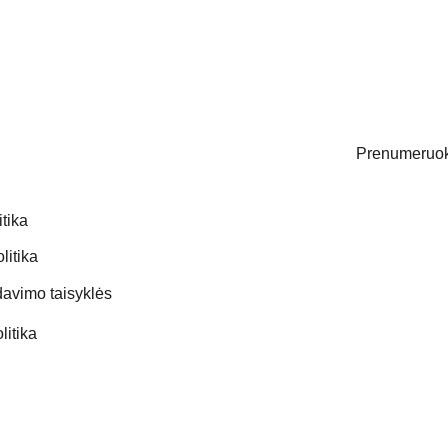
Prenumeruoki
itika
Email address
litika
avimo taisyklės
litika