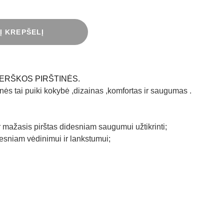
 Į KREPŠELĮ
ERŠKOS PIRŠTINĖS.
nės tai puiki kokybė ,dizainas ,komfortas ir saugumas .
r mažasis pirštas didesniam saugumui užtikrinti;
eresniam vėdinimui ir lankstumui;