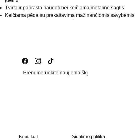
įdėklu
Tvirta ir paprasta naudoti bei keičiama metalinė sagtis
Keičiama pėda su prakaitavimą mažinančiomis savybėmis
Prenumeruokite naujienlaiškį
Email address
PATEIKTI
Siuntimo politika
Kontaktai