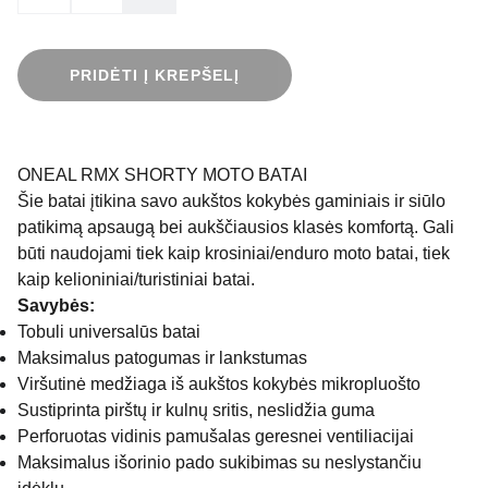
PRIDĖTI Į KREPŠELĮ
ONEAL RMX SHORTY MOTO BATAI
Šie batai įtikina savo aukštos kokybės gaminiais ir siūlo
patikimą apsaugą bei aukščiausios klasės komfortą. Gali
būti naudojami tiek kaip krosiniai/enduro moto batai, tiek
kaip kelioniniai/turistiniai batai.
Savybės:
Tobuli universalūs batai
Maksimalus patogumas ir lankstumas
Viršutinė medžiaga iš aukštos kokybės mikropluošto
Sustiprinta pirštų ir kulnų sritis, neslidžia guma
Perforuotas vidinis pamušalas geresnei ventiliacijai
Maksimalus išorinio pado sukibimas su neslystančiu