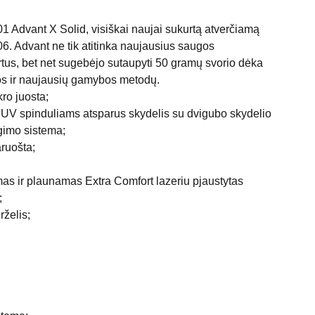
1 Advant X Solid, visiškai naujai sukurtą atverčiamą
. Advant ne tik atitinka naujausius saugos
rtus, bet net sugebėjo sutaupyti 50 gramų svorio dėka
os ir naujausių gamybos metodų.
ro juosta;
UV spinduliams atsparus skydelis su dvigubo skydelio
ngimo sistema;
ruošta;
as ir plaunamas Extra Comfort lazeriu pjaustytas
;
rželis;