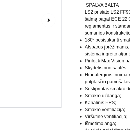
SPALVA BALTA
LS2 pristato LS2 FF90
šalmą pagal ECE 22.06
reglamentus ir standa
sumanios konstrukcij
180º besisukanti smak
Atsparus įbrėžimams, 
sistema ir greito atju
Pinlock Max Vision pa
Skydelis nuo saulės;
Hipoalerginis, nuimam
putplasčio pamušalas
Sustiprintas smakro di
Smakro uždanga;
Kanalinis EPS;
Smakro ventiliacija;
Viršutinė ventiliacija;
Išmetimo anga;