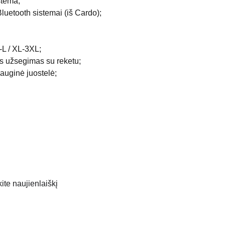
stema;
luetooth sistemai (iš Cardo);
-L / XL-3XL;
is užsegimas su reketu;
auginė juostelė;
te naujienlaiškį