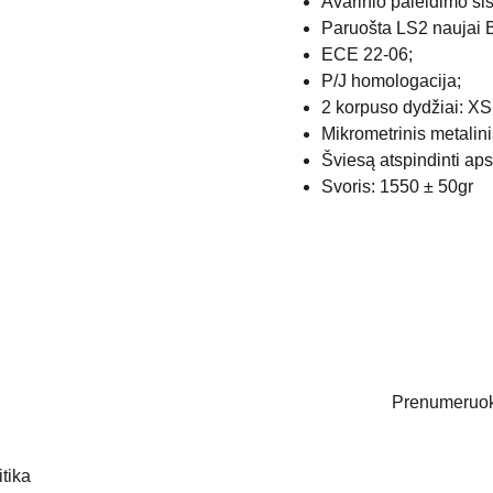
Avarinio paleidimo si
Paruošta LS2 naujai B
ECE 22-06;
P/J homologacija;
2 korpuso dydžiai: XS
Mikrometrinis metalin
Šviesą atspindinti aps
Svoris: 1550 ± 50gr
Prenumeruoki
itika