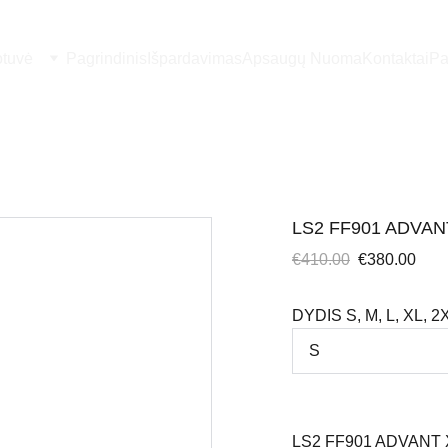
otuvė
Pagrindinis
Išpardavimas
Apsaugų Nuoma
Kontaktai
Pa
LS2 FF901 ADVA
€410.00
€380.00
DYDIS S, M, L, XL, 2
LS2 FF901 ADVANT 