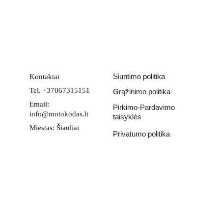
Email address
PATEIKTI
Siuntimo politika
Kontaktai
Tel. +37067315151
Grąžinimo politika
Email: 
Pirkimo-Pardavimo 
info@motokodas.lt
taisyklės
Miestas: Šiauliai
Privatumo politika