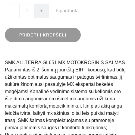
-
+
Išparduota
PRIDĖTI Į KREPŠELĮ
SMK ALLTERRA GL651 MX MOTOKROSINIS ŠALMAS
Pagamintas iš 2 išorinių įpurkštų EIRT korpusų, kad būtų
užtikrintas optimalus saugumas ir patogus tvirtinimas, jį
sukūrė žinomiausi pasaulyje MX ekspertai bekelės
mėgėjams! Kanalinė vėdinimo sistema su keliomis oro
išleidimo angomis ir oro išmetimo angomis užtikrina
maksimalų komfortą motociklininkui. Itin plati akių anga
leidžia tvirtai laikyti mx akinius, o tai leis puikiai matyti
trasą.
SMK šalmas komplektuojamas su pramonėje
pirmaujančiomis saugos ir komforto funkcijomis;
Pilna ventiliacijos sistema su angomis burnos srityje;