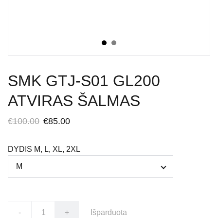
SMK GTJ-S01 GL200
ATVIRAS ŠALMAS
€100.00
€85.00
DYDIS M, L, XL, 2XL
-
+
Išparduota