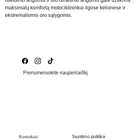
išleidimo angomis ir oro išmetimo angomis gale užtikrina
maksimalų komfortą motociklininkui ilgose kelionėse ir
ekstremaliomis oro sąlygomis.
Prenumeruokite naujienlaiškį
Email address
PATEIKTI
Siuntimo politika
Kontaktai