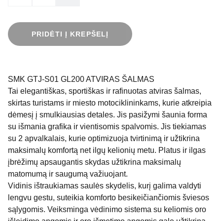
PRIDĖTI Į KREPŠELĮ
SMK GTJ-S01 GL200 ATVIRAS ŠALMAS
Tai elegantiškas, sportiškas ir rafinuotas atviras šalmas,
skirtas turistams ir miesto motociklininkams, kurie atkreipia
dėmesį į smulkiausias detales. Jis pasižymi šaunia forma
su išmania grafika ir vientisomis spalvomis. Jis tiekiamas
su 2 apvalkalais, kurie optimizuoja tvirtinimą ir užtikrina
maksimalų komfortą net ilgų kelionių metu. Platus ir ilgas
įbrėžimų apsaugantis skydas užtikrina maksimalų
matomumą ir saugumą važiuojant.
Vidinis ištraukiamas saulės skydelis, kurį galima valdyti
lengvu gestu, suteikia komforto besikeičiančiomis šviesos
sąlygomis. Veiksminga vėdinimo sistema su keliomis oro