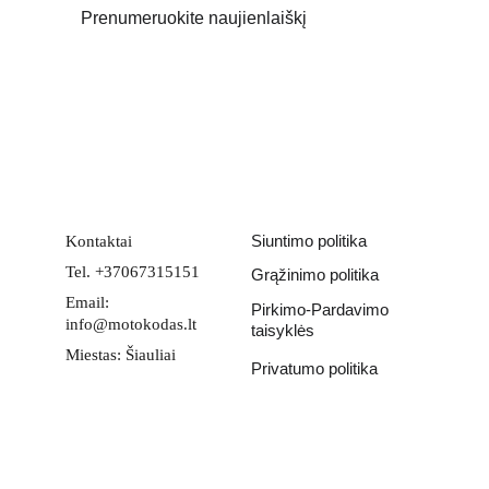
Prenumeruokite naujienlaiškį
Email address
PATEIKTI
Siuntimo politika
Kontaktai
Tel. +37067315151
Grąžinimo politika
Email: 
Pirkimo-Pardavimo 
info@motokodas.lt
taisyklės
Miestas: Šiauliai
Privatumo politika