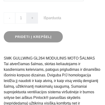
-
+
Išparduota
PRIDĖTI Į KREPŠELĮ
SMK GULLWING GL264 MODULINIS MOTO ŠALMAS
Tai atverčiamas šalmas, skirtas keliautojams ir
kasdieniams keleiviams, patogus prigludimas ir dinamiško
išorinio korpuso dizainas. Dviguba P/J homologacija
leidžia jį naudoti ir kaip atvirą, ir kaip visą veidą dengiantį
šalmą, užtikrinantį maksimalų saugumą. Sumaniai
suprojektuota ventiliacijos sistema viršutinėje ir burnos
srityse bei aiškus Pinlock® paruoštas skydelis
(nepridedama) užtikrina visišką komfortą net ir