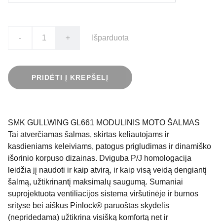
-
+
Išparduota
PRIDĖTI Į KREPŠELĮ
SMK GULLWING GL661 MODULINIS MOTO ŠALMAS
Tai atverčiamas šalmas, skirtas keliautojams ir
kasdieniams keleiviams, patogus prigludimas ir dinamiško
išorinio korpuso dizainas. Dviguba P/J homologacija
leidžia jį naudoti ir kaip atvirą, ir kaip visą veidą dengiantį
šalmą, užtikrinantį maksimalų saugumą. Sumaniai
suprojektuota ventiliacijos sistema viršutinėje ir burnos
srityse bei aiškus Pinlock® paruoštas skydelis
(nepridedama) užtikrina visišką komfortą net ir