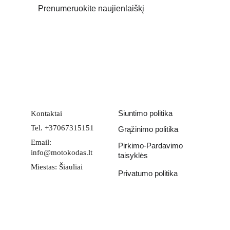
Prenumeruokite naujienlaiškį
Email address
PATEIKTI
Siuntimo politika
Kontaktai
Tel. +37067315151
Grąžinimo politika
Email: 
Pirkimo-Pardavimo 
info@motokodas.lt
taisyklės
Miestas: Šiauliai
Privatumo politika