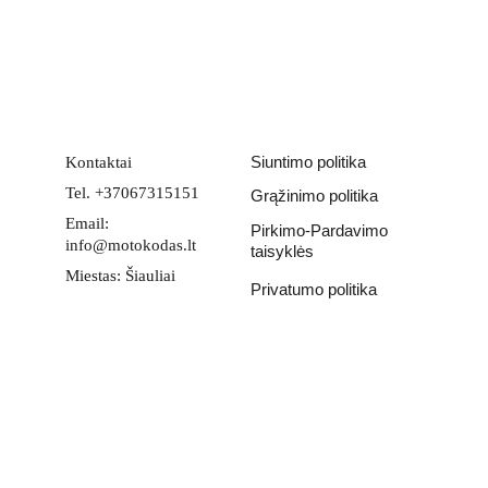
Email address
PATEIKTI
Siuntimo politika
Kontaktai
Tel. +37067315151
Grąžinimo politika
Email: 
Pirkimo-Pardavimo 
info@motokodas.lt
taisyklės
Miestas: Šiauliai
Privatumo politika