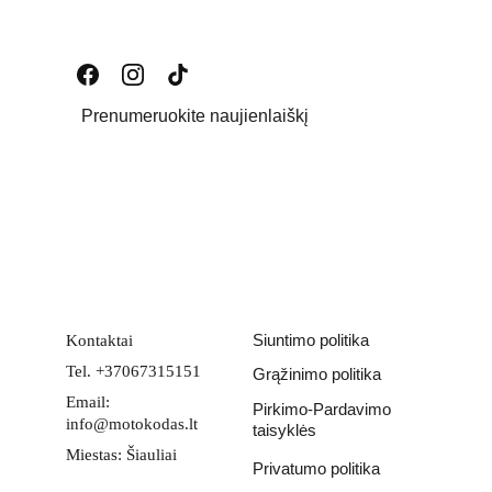
Prenumeruokite naujienlaiškį
Email address
PATEIKTI
Siuntimo politika
Kontaktai
Tel. +37067315151
Grąžinimo politika
Email: 
Pirkimo-Pardavimo 
info@motokodas.lt
taisyklės
Miestas: Šiauliai
Privatumo politika