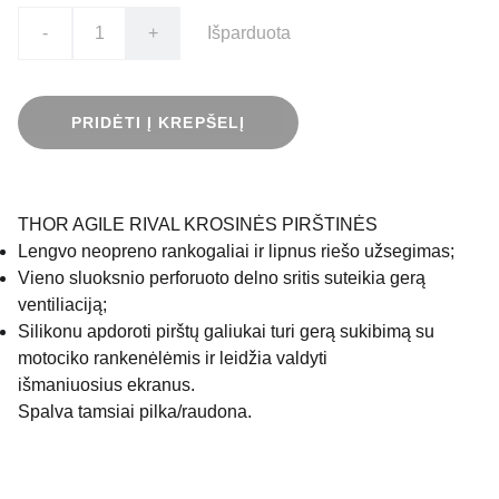
-
+
Išparduota
PRIDĖTI Į KREPŠELĮ
THOR AGILE RIVAL KROSINĖS PIRŠTINĖS
Lengvo neopreno rankogaliai ir lipnus riešo užsegimas;
Vieno sluoksnio perforuoto delno sritis suteikia gerą
ventiliaciją;
Silikonu apdoroti pirštų galiukai turi gerą sukibimą su
motociko rankenėlėmis ir leidžia valdyti
išmaniuosius ekranus.
Spalva tamsiai pilka/raudona.