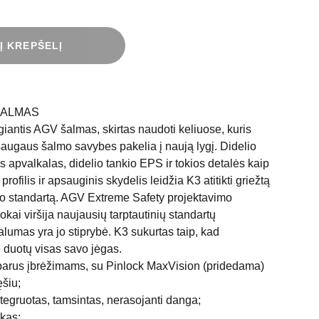
 Į KREPŠELĮ
ŠALMAS
iantis AGV šalmas, skirtas naudoti keliuose, kuris
saugaus šalmo savybes pakelia į naują lygį. Didelio
s apvalkalas, didelio tankio EPS ir tokios detalės kaip
profilis ir apsauginis skydelis leidžia K3 atitikti griežtą
o standartą. AGV Extreme Safety projektavimo
kai viršija naujausių tarptautinių standartų
lumas yra jo stiprybė. K3 sukurtas taip, kad
e duotų visas savo jėgas.
parus įbrėžimams, su Pinlock MaxVision (pridedama)
ęšiu;
tegruotas, tamsintas, nerasojanti danga;
kas;