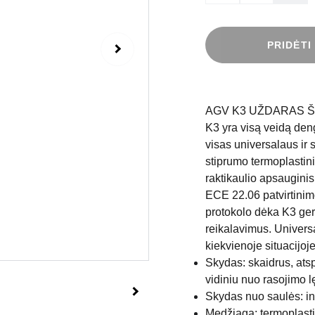
PRIDĖTI
AGV K3 UŽDARAS 
K3 yra visą veidą deng
visas universalaus ir 
stiprumo termoplastini
raktikaulio apsauginis 
ECE 22.06 patvirtinim
protokolo dėka K3 gero
reikalavimus. Universa
kiekvienoje situacijoj
Skydas: skaidrus, ats
vidiniu nuo rasojimo l
Skydas nuo saulės: in
Medžiaga: termoplasti