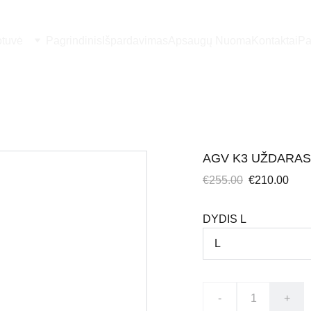
otuvė
Pagrindinis
Išpardavimas
Apsaugų Nuoma
Kontaktai
Pa
AGV K3 UŽDARA
€255.00
€210.00
DYDIS L
-
+