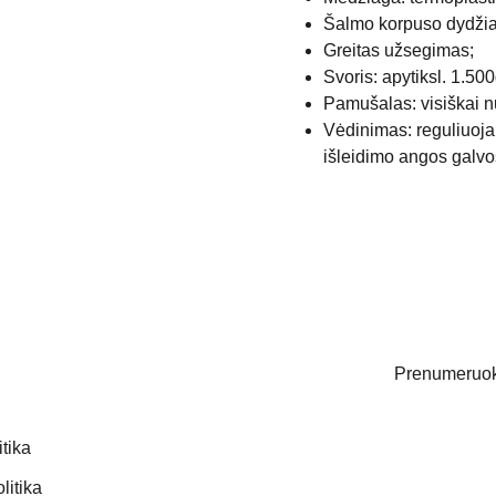
Šalmo korpuso dydžiai
Greitas užsegimas;
Svoris: apytiksl. 1.500
Pamušalas: visiškai 
Vėdinimas: reguliuojam
išleidimo angos galvos
Prenumeruoki
itika
Email address
litika