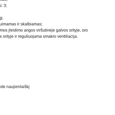
: 3;
g;
nuimamas ir skalbiamas;
os įleidimo angos viršutinėje galvos srityje, oro
 srityje ir reguliuojama smakro ventiliacija.
te naujienlaiškį