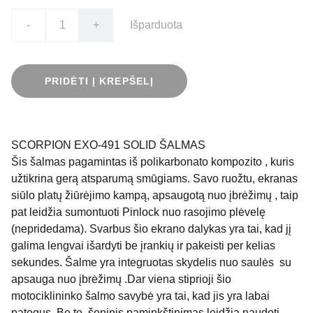
-
+
Išparduota
PRIDĖTI Į KREPŠELĮ
SCORPION EXO-491 SOLID ŠALMAS
Šis šalmas pagamintas iš polikarbonato kompozito , kuris
užtikrina gerą atsparumą smūgiams. Savo ruožtu, ekranas
siūlo platų žiūrėjimo kampą, apsaugotą nuo įbrėžimų , taip
pat leidžia sumontuoti Pinlock nuo rasojimo plėvelę
(nepridedama). Svarbus šio ekrano dalykas yra tai, kad jį
galima lengvai išardyti be įrankių ir pakeisti per kelias
sekundes. Šalme yra integruotas skydelis nuo saulės su
apsauga nuo įbrėžimų .Dar viena stiprioji šio
motociklininko šalmo savybė yra tai, kad jis yra labai
patogus
.
Be to, šoninis paminkštinimas leidžia naudoti